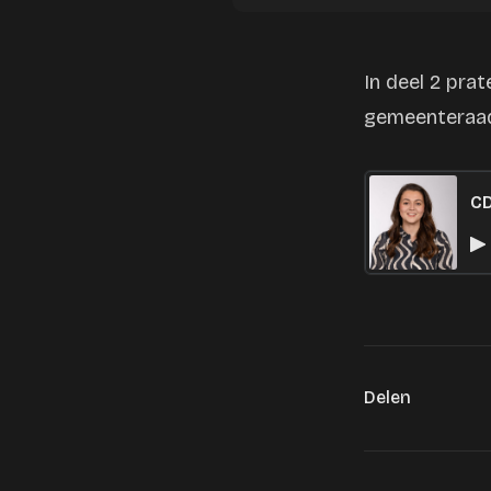
In deel 2 pra
gemeenteraad
CD
Delen