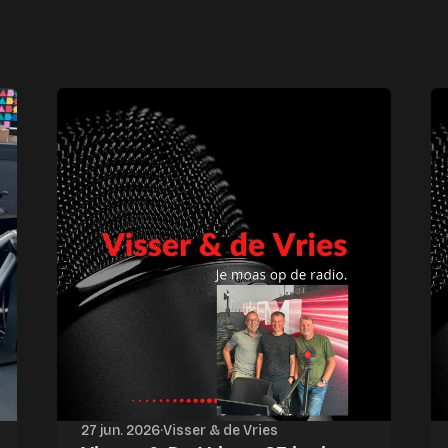
27 jun. 2026
·
Visser & de Vries