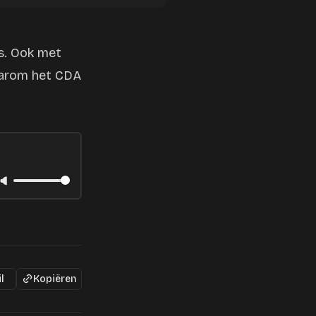
es. Ook met
aarom het CDA
l
Kopiëren