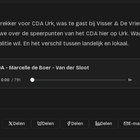
ttrekker voor CDA Urk, was te gast bij Visser & De Vri
 we over de speerpunten van het CDA hier op Urk. W
litie wil. En het verschil tussen landelijk en lokaal.
A - Marcelle de Boer - Van der Sloot
0:00
/
791
1×
Delen
Delen
Delen
Delen
E-mai