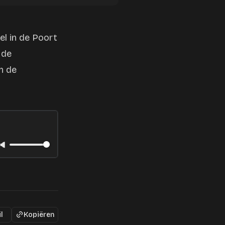
el in de Poort
 de
n de
l
Kopiëren