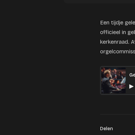
Een tijdje ge
officieel in 
kerkenraad. A
orgelcommissi
Ge
Delen