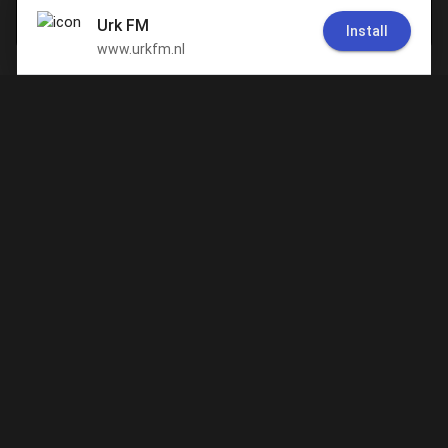
De lokale omroep voor de gemeente Urk!
Algemeen
Over UrkFM
Redactie
Uw mening telt!
Sociale media
Facebook
Twitter
RSS
Instagram
Whatsapp