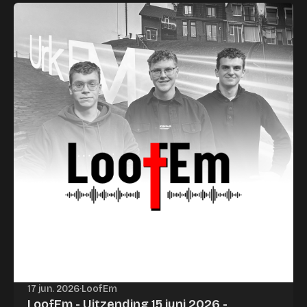
17 jun. 2026
·
LoofEm
LoofEm - Uitzending 15 juni 2026 -